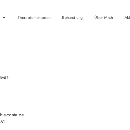
Therapiemethoden
Behandlung
Über Mich
Akt
 TMG:
hie-conta.de
461