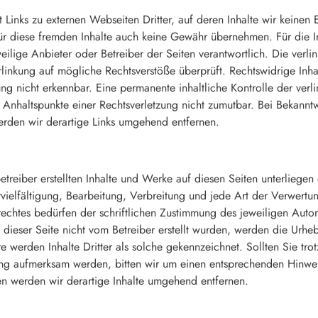
 Links zu externen Webseiten Dritter, auf deren Inhalte wir keinen 
r diese fremden Inhalte auch keine Gewähr übernehmen. Für die In
eweilige Anbieter oder Betreiber der Seiten verantwortlich. Die verl
linkung auf mögliche Rechtsverstöße überprüft. Rechtswidrige Inh
ng nicht erkennbar. Eine permanente inhaltliche Kontrolle der verlin
 Anhaltspunkte einer Rechtsverletzung nicht zumutbar. Bei Bekann
erden wir derartige Links umgehend entfernen.
etreiber erstellten Inhalte und Werke auf diesen Seiten unterliege
vielfältigung, Bearbeitung, Verbreitung und jede Art der Verwertu
chtes bedürfen der schriftlichen Zustimmung des jeweiligen Autors
 dieser Seite nicht vom Betreiber erstellt wurden, werden die Urheb
e werden Inhalte Dritter als solche gekennzeichnet. Sollten Sie tro
ung aufmerksam werden, bitten wir um einen entsprechenden Hinwe
en werden wir derartige Inhalte umgehend entfernen.